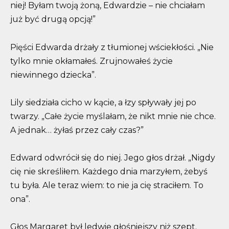
niej! Byłam twoją żoną, Edwardzie – nie chciałam
już być drugą opcją!”
Pięści Edwarda drżały z tłumionej wściekłości. „Nie
tylko mnie okłamałeś. Zrujnowałeś życie
niewinnego dziecka”.
Lily siedziała cicho w kącie, a łzy spływały jej po
twarzy. „Całe życie myślałam, że nikt mnie nie chce.
A jednak… żyłaś przez cały czas?”
Edward odwrócił się do niej. Jego głos drżał. „Nigdy
cię nie skreśliłem. Każdego dnia marzyłem, żebyś
tu była. Ale teraz wiem: to nie ja cię straciłem. To
ona”.
Głos Margaret był ledwie głośniejszy niż szept.