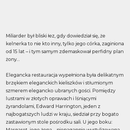
Miliarder był bliski łez, gdy dowiedział się, że
kelnerka to nie kto inny, tylko jego córka, zaginiona
od 15 lat – i tym samym zdemaskował perfidny plan
żony…
Elegancka restauracja wypełniona była delikatnym
brzękiem eleganckich kieliszków i stłumionym
szmerem elegancko ubranych gości. Pomiędzy
lustrami w złotych oprawach i lśniącymi
żyrandolami, Edward Harrington, jeden z
najbogatszych ludzi w kraju, siedział przy bogato
zastawionym stole pośrodku sali. U jego boku:
Margaret, jego żona – nienagannie wystylizowana,