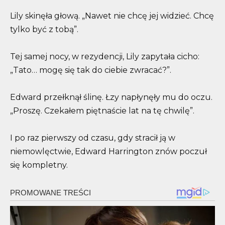
Lily skinęła głową. „Nawet nie chcę jej widzieć. Chcę
tylko być z tobą”.
Tej samej nocy, w rezydencji, Lily zapytała cicho:
„Tato… mogę się tak do ciebie zwracać?”.
Edward przełknął ślinę. Łzy napłynęły mu do oczu.
„Proszę. Czekałem piętnaście lat na tę chwilę”.
I po raz pierwszy od czasu, gdy stracił ją w
niemowlęctwie, Edward Harrington znów poczuł
się kompletny.